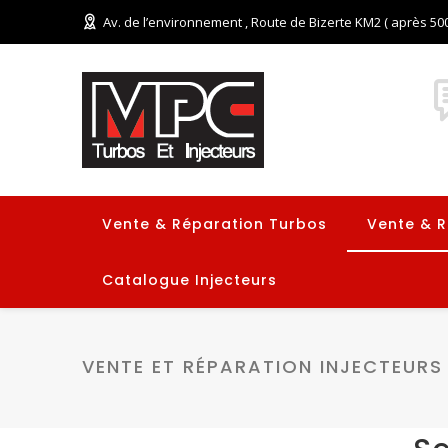
Av. de l’environnement , Route de Bizerte KM2 ( après 500
Vente & Réparation Turbos
Vente & R
Catalogue Injecteurs
VENTE ET RÉPARATION INJECTEURS