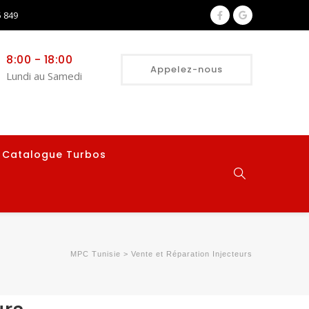
 849
8:00 - 18:00
Appelez-nous
Lundi au Samedi
Catalogue Turbos
MPC Tunisie
>
Vente et Réparation Injecteurs