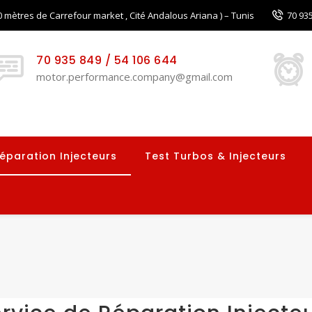
 mètres de Carrefour market , Cité Andalous Ariana ) – Tunis
70 935
70 935 849 / 54 106 644
motor.performance.company@gmail.com
éparation Injecteurs
Test Turbos & Injecteurs